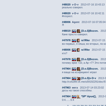
#48020
v-D-v
2013-07-16 10:43:13
реально озверел.
#48020
v-D-v
2013-07-16 10:42:11
#respect.
#48006
Agent
2013-07-16 07:05:04
Я
#48019
[D.o.$]Bozon.
2013-
Кане просто озверел.
#47978
ra'lRke
2013-07-15 
во-первых, я няша; во-вторых, по к
#48006
ra'lRke
2013-07-15 
кто?
#47978
[D.o.$]Bozon.
2013-
почему ирке +10, а Ар +7? Это пото
#47964
[D.o.$]Bozon.
2013-
я ваще на коэфициент играл
#47964
[D.o.$]v-D-v
2013-0
http://cs6289.vk.me/u59192291/doc/
#47963
мега
2013-07-14 03:23:02
досы на такое способны.
#47964
*SP* Apue[],
2013-0
0:4.......5:4