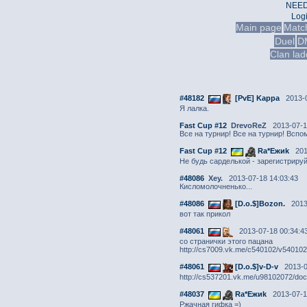
NEED
Log
Main page
Matc
Duel
D
Clan lad
#48182
[PvE] Kappa
2013-0
Я лалка.
Fast Cup #12
DrevoReZ
2013-07-1
Все на турнир! Все на турнир! Всп
Fast Cup #12
Ra*Ежиk
2013
Не будь сарделькой - зарегистрируй
#48086
Xey.
2013-07-18 14:03:43
Кисломолочненько...
#48086
[D.o.$]Bozon.
2013-
вот так прикол
#48061
2013-07-18 00:34:4
со странички этого пацана
http://cs7009.vk.me/c540102/v5401
#48061
[D.o.$]v-D-v
2013-0
http://cs537201.vk.me/u98102072/doc/
#48037
Ra*Ежиk
2013-07-1
Ржачная гифка =)