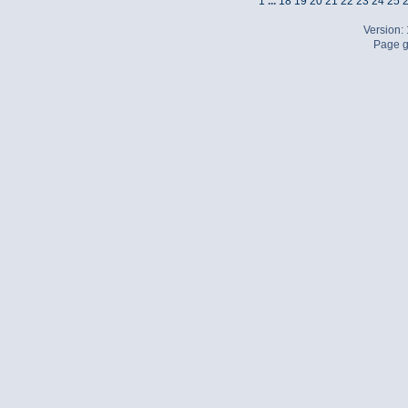
1
...
18
19
20
21
22
23
24
25
Version:
Page g