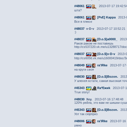
#48061
2013-07-17 19:42:5
шта?
#48061
[PvE] Kappa
2013-0
Все в плюсе
#48037
v-D-v
2013-07-17 10:52:21
:)
#48037
[D.o.$]a0000_
2013-
Раков раком не поставишь
http://cs537220.vk.me/u13288717/d
#48037
[D.o.$]v-D-v
2013-0
http://cs6056.vk.me/u16000419/doc/3c4
#48049
ra'lRke
2013-07-17 
на круги своя
#48030
[D.o.$]Bozon.
2013-
У алехея кстати, самая высокая т
#45343
Ra*Ежиk
2013-07-1
True story!
#48030
Xey.
2013-07-16 17:48:48
120% рейла, это вам не шишки суш
#45343
[D.o.$]Bozon.
2013-
Уот так сюрприз
#48006
ra'lRke
2013-07-16 
умно