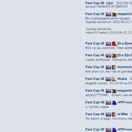
Fast Cup #8
rejjin
2013-06-21
Апуец? НИФИГА Я ОФИГЕЛ
Fast Cup #8
megarchi
Вы подтвердили регистрацию.
Турнир начнется: 2013-06-21 
Турнир начнется:
через 57 минут (2013-06-21 21
Fast Cup #8
[D.o.$]sе
#14, ну да, конечно. Тоже ари
Fast Cup #8
[D.o.$]v-
сорри, выбываю. Женщина зах
Fast Cup #8
masterok
бло апуе тут, мы так не догов
Fast Cup #8
#Kane
20
Андрей сказал, что он 50 на 5
Fast Cup #8
megarchi
апуец????ОМГ... кулант, как в
Fast Cup #8
<PFF>coo
а, туплю, сорри
Fast Cup #8
ra'lRke
2
Он имеет в виду, что спать уж
Fast Cup #8
<PFF>coo