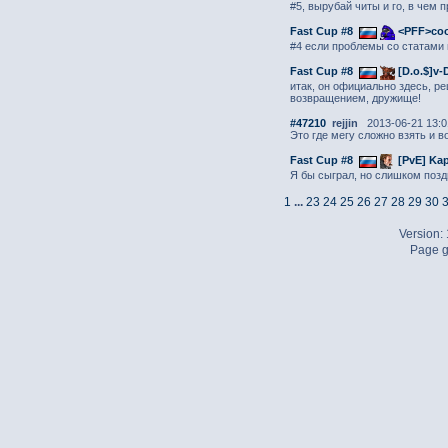
#5, вырубай читы и го, в чем 
Fast Cup #8
<PFF>coo
#4 если проблемы со статами 
Fast Cup #8
[D.o.$]v-
итак, он официально здесь, р
возвращением, дружище!
#47210
rejjin
2013-06-21 13:0
Это где мегу сложно взять и 
Fast Cup #8
[PvE] Ka
Я бы сыграл, но слишком позд
1
...
23
24
25
26
27
28
29
30
Version:
Page g