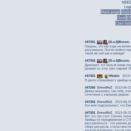
NEED
Log
Main page
Matc
Duel
D
Clan lad
#47301
[D.o.$]Bozon.
Пацаны, это как езда на велос
разучишься. После любого пер
такой же нуб как и прежде!
#47302
[D.o.$]Bozon.
Древорез. тут нельзя никак п
режиме из этих трех парней. И
#47301
#Nublo
2013-0
Я долго спрашивал у арийца не
#47260
DrevoReZ
2013-06-23
Демка оказалась так себе, оч
сочетании с хорошим дефом.
#47302
DrevoReZ
2013-06-23
Кэп мне подсказывает, что Ёж
#47301
DrevoReZ
2013-06-23
Вот это тру счет. Скачал, по
Арийца по передвижения и СТРЕ
расстреляться - это умение д
сбору ресурсов, статистика г
хотя не исключено, что он сп