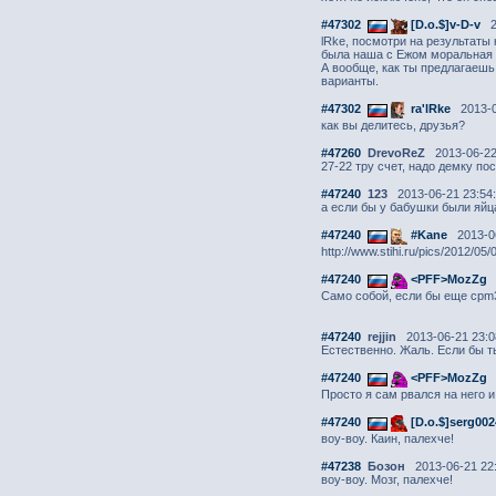
#47302
[D.o.$]v-D-v
2
lRke, посмотри на результаты 
была наша с Ежом моральная 
А вообще, как ты предлагаеш
варианты.
#47302
ra'lRke
2013-0
как вы делитесь, друзья?
#47260
DrevoReZ
2013-06-22
27-22 тру счет, надо демку по
#47240
123
2013-06-21 23:54
а если бы у бабушки были яйца
#47240
#Kane
2013-06
http://www.stihi.ru/pics/2012/05/
#47240
<PFF>MozZg
Само собой, если бы еще cpm
#47240
rejjin
2013-06-21 23:0
Естественно. Жаль. Если бы ты
#47240
<PFF>MozZg
Просто я сам рвался на него и 
#47240
[D.o.$]sеrg002
воу-воу. Каин, палехче!
#47238
Бозон
2013-06-21 22:
воу-воу. Мозг, палехче!