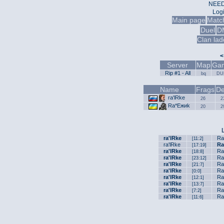
NEED
Log
Main page
Matc
Duel
D
Clan lad
<
Server
Map
Gam
Rip #1 - All
bq
DU
Name
Frags
De
ra'lRke
26
2
Ra*Ежиk
20
2
ra'lRke
Ra
[11:2]
ra'lRke
Ra
[17:19]
ra'lRke
Ra
[18:8]
ra'lRke
Ra
[23:12]
ra'lRke
Ra
[21:7]
ra'lRke
Ra
[0:0]
ra'lRke
Ra
[12:1]
ra'lRke
Ra
[13:7]
ra'lRke
Ra
[7:2]
ra'lRke
Ra
[11:6]