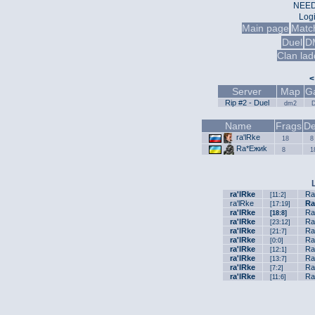
NEED
Log
Main page
Matc
Duel
D
Clan lad
<
Server
Map
G
Rip #2 - Duel
dm2
Name
Frags
De
ra'lRke
18
8
Ra*Ежиk
8
1
ra'lRke
Ra
[11:2]
ra'lRke
Ra
[17:19]
ra'lRke
Ra
[18:8]
ra'lRke
Ra
[23:12]
ra'lRke
Ra
[21:7]
ra'lRke
Ra
[0:0]
ra'lRke
Ra
[12:1]
ra'lRke
Ra
[13:7]
ra'lRke
Ra
[7:2]
ra'lRke
Ra
[11:6]