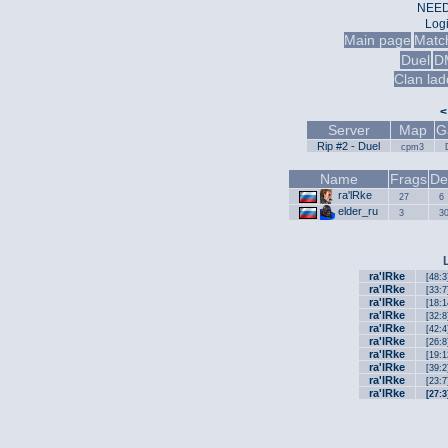
NEED
Log
Main page
Matc
Duel
D
Clan lad
<
Server
Map
G
Rip #2 - Duel
cpm3
Name
Frags
De
ra'lRke
27
6
elder_ru
3
3
ra'lRke
[48:3
ra'lRke
[33:7
ra'lRke
[18:1
ra'lRke
[32:8
ra'lRke
[42:4
ra'lRke
[26:8
ra'lRke
[19:1
ra'lRke
[39:2
ra'lRke
[23:7
ra'lRke
[27:3