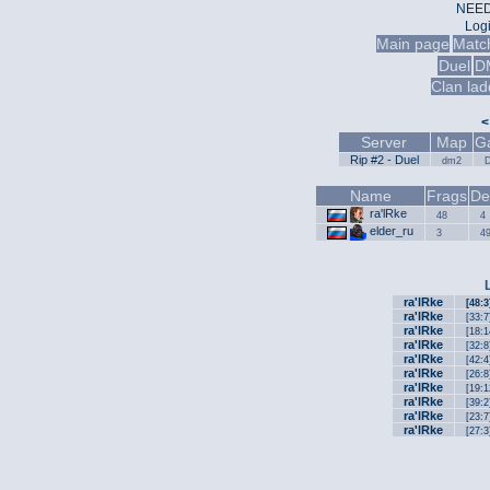
NEED
Log
Main page
Matc
Duel
D
Clan lad
<
Server
Map
G
Rip #2 - Duel
dm2
Name
Frags
De
ra'lRke
48
4
elder_ru
3
4
ra'lRke
[48:3
ra'lRke
[33:7
ra'lRke
[18:1
ra'lRke
[32:8
ra'lRke
[42:4
ra'lRke
[26:8
ra'lRke
[19:1
ra'lRke
[39:2
ra'lRke
[23:7
ra'lRke
[27:3