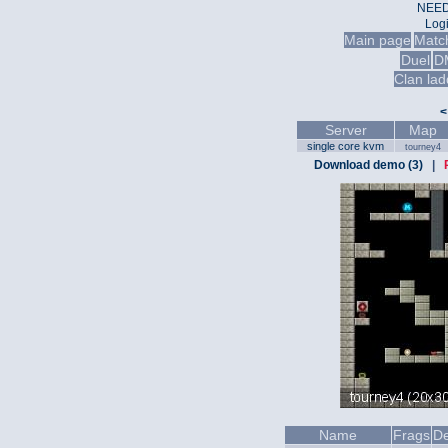
NEED
Log
Main page
Matc
Duel
D
Clan lad
<
Server
Map
single core kvm
tourney4
Download demo (3)
|
Name
Frags
De