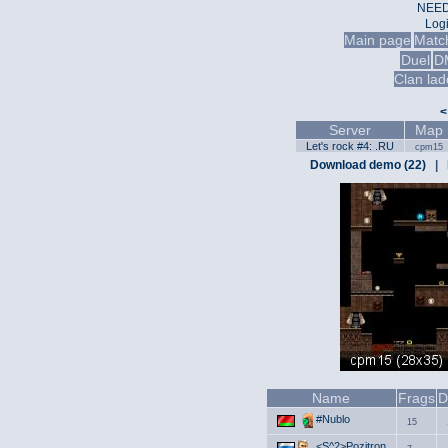
NEED
Log
Main page
Matc
Duel
D
Clan lad
<
Server
Map
Let's rock #4: .RU
cpm15
Download demo (22)
|
Name
Frags
D
#Nublo
15
<S^2>Pozitron