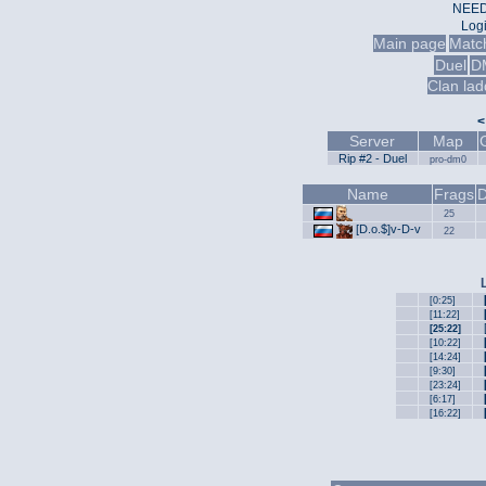
NEED
Log
Main page
Matc
Duel
D
Clan lad
<
Server
Map
Rip #2 - Duel
pro-dm0
Name
Frags
D
25
[D.o.$]v-D-v
22
[0:25]
[11:22]
[25:22]
[10:22]
[14:24]
[9:30]
[23:24]
[6:17]
[16:22]