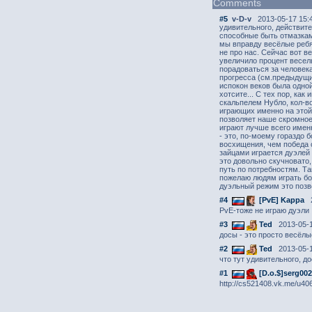
Comments
#5
v-D-v
2013-05-17 15:
удивительного, действите
способные быть отмазкам
мы вправду весёлые ребят
не про нас. Сейчас вот в
увеличило процент весел
порадоваться за человека
прогресса (см.предыдущи
испокон веков была одной
хотсите... С тех пор, ка
скальпелем Нубло, кол-в
играющих именно на этой
позволяет наше скромное
играют лучше всего именн
- это, по-моему гораздо 
восхищения, чем победа о
зайцами играется дуэлей 
это довольно скучновато,
путь по потребностям. Та
пожелаю людям играть бо
дуэльный режим это позв
#4
[PvE] Kappa
2
PvE-тоже не играю дуэли
#3
Ted
2013-05-1
досы - это просто весёлы
#2
Ted
2013-05-1
что тут удивительного, до
#1
[D.o.$]sеrg00
http://cs521408.vk.me/u406