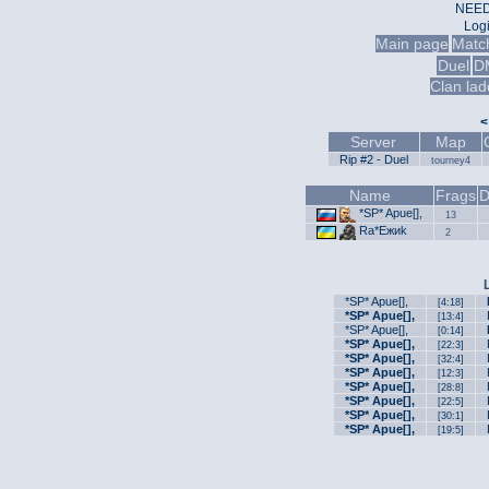
NEED
Log
Main page
Matc
Duel
D
Clan lad
<
Server
Map
Rip #2 - Duel
tourney4
Name
Frags
D
*SP* Apue[],
13
Ra*Ежиk
2
*SP* Apue[],
[4:18]
*SP* Apue[],
[13:4]
*SP* Apue[],
[0:14]
*SP* Apue[],
[22:3]
*SP* Apue[],
[32:4]
*SP* Apue[],
[12:3]
*SP* Apue[],
[28:8]
*SP* Apue[],
[22:5]
*SP* Apue[],
[30:1]
*SP* Apue[],
[19:5]