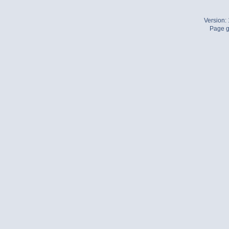
Version:
Page g