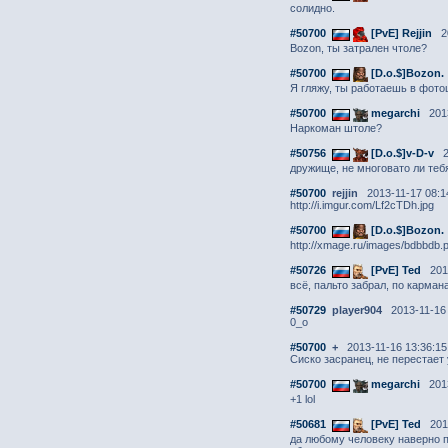
солидно.
#50700
[PvE] Rejjin
20
Bozon, ты затрален чтоле?
#50700
[D.o.$]Bozon.
Я гляжу, ты работаешь в фото
#50700
megarchi
2013
Наркоман штоле?
#50756
[D.o.$]v-D-v
2
дружище, не многовато ли теб
#50700
rejjin
2013-11-17 08:1
http://i.imgur.com/Lf2cTDh.jpg
#50700
[D.o.$]Bozon.
http://xmage.ru/images/bdbbdb.
#50726
[PvE] Ted
2013
всё, пальто забрал, по карман
#50729
player904
2013-11-16 
0_o
#50700
+
2013-11-16 13:36:15
Сиско засранец, не перестает 
#50700
megarchi
2013
+1 lol
#50681
[PvE] Ted
2013
да любому человеку наверно п