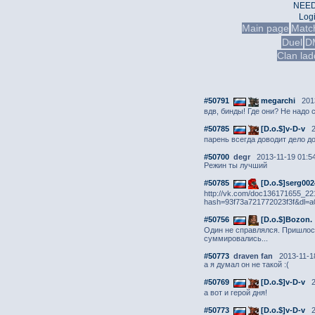
NEED
Log
Main page
Matc
Duel
D
Clan lad
#50791
megarchi
2013
вдв, бинды! Где они? Не надо 
#50785
[D.o.$]v-D-v
2
парень всегда доводит дело до
#50700
degr
2013-11-19 01:5
Режин ты лучший
#50785
[D.o.$]sеrg002
http://vk.com/doc136171655_2
hash=93f73a721772023f3f&dl=
#50756
[D.o.$]Bozon.
Один не справлялся. Пришлось
суммировались...
#50773
draven fan
2013-11-18
а я думал он не такой :(
#50769
[D.o.$]v-D-v
2
а вот и герой дня!
#50773
[D.o.$]v-D-v
2