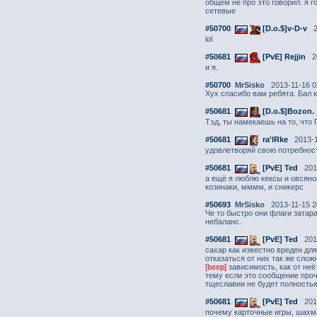
общем не про это говорил. я г
сетевые
#50700
[D.o.$]v-D-v
2
lol
#50681
[PvE] Rejjin
20
и я.
#50700
MrSisko
2013-11-16 0
Хух спасибо вам ребята. Бал 
#50681
[D.o.$]Bozon.
Тэд, ты намекаешь на то, что
#50681
ra'lRke
2013-1
удовлетворяй свою потребнос
#50681
[PvE] Ted
2013
а ещё я люблю кексы и овсяно
козинаки, мммм, и сникерс
#50693
MrSisko
2013-11-15 2
Че то быстро они флаги затара
небаланс.
#50681
[PvE] Ted
2013
сахар как известно вреден для
отказаться от них так же сло
[beep]
зависимость, как от неё
тему если это сообщение проч
тщеславии не будет полность
#50681
[PvE] Ted
2013
почему карточные игры, шахма