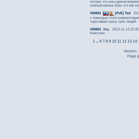
потому что они удовлетворяют
компьютерные игры это как к
#50681
[PvE] Ted
2013
с помощью этого комментария
тщеславии сразу трёх людей
#50681
Xey.
2013-11-13 22:35
Классика.
1
...
6
7
8
9
10
11
12
13
14
Version:
Page g